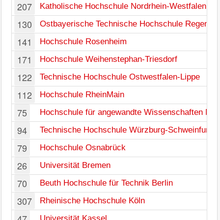
207
Katholische Hochschule Nordrhein-Westfalen
130
Ostbayerische Technische Hochschule Regensb
141
Hochschule Rosenheim
171
Hochschule Weihenstephan-Triesdorf
122
Technische Hochschule Ostwestfalen-Lippe
112
Hochschule RheinMain
75
Hochschule für angewandte Wissenschaften Mü
94
Technische Hochschule Würzburg-Schweinfurt
79
Hochschule Osnabrück
26
Universität Bremen
70
Beuth Hochschule für Technik Berlin
307
Rheinische Hochschule Köln
47
Universität Kassel