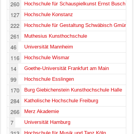
260
Hochschule für Schauspielkunst Ernst Busch
127
Hochschule Konstanz
222
Hochschule für Gestaltung Schwäbisch Gmünd
261
Muthesius Kunsthochschule
46
Universität Mannheim
116
Hochschule Wismar
14
Goethe-Universität Frankfurt am Main
99
Hochschule Esslingen
170
Burg Giebichenstein Kunsthochschule Halle
284
Katholische Hochschule Freiburg
266
Merz Akademie
7
Universität Hamburg
213
Hochschule für Musik und Tanz Köln