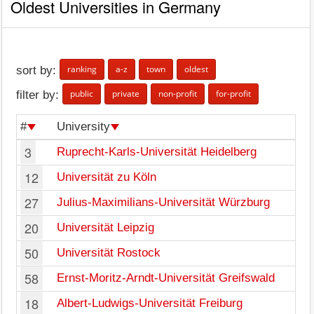
Oldest Universities in Germany
ranking
a-z
town
oldest
sort by:
public
private
non-profit
for-profit
filter by:
#
University
3
Ruprecht-Karls-Universität Heidelberg
12
Universität zu Köln
27
Julius-Maximilians-Universität Würzburg
20
Universität Leipzig
50
Universität Rostock
58
Ernst-Moritz-Arndt-Universität Greifswald
18
Albert-Ludwigs-Universität Freiburg