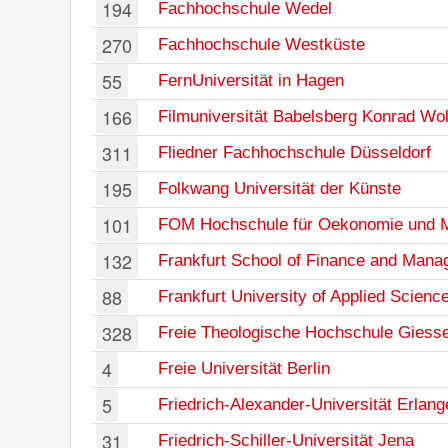
194
Fachhochschule Wedel
270
Fachhochschule Westküste
55
FernUniversität in Hagen
166
Filmuniversität Babelsberg Konrad Wol
311
Fliedner Fachhochschule Düsseldorf
195
Folkwang Universität der Künste
101
FOM Hochschule für Oekonomie und
132
Frankfurt School of Finance and Man
88
Frankfurt University of Applied Scienc
328
Freie Theologische Hochschule Giess
4
Freie Universität Berlin
5
Friedrich-Alexander-Universität Erlan
31
Friedrich-Schiller-Universität Jena