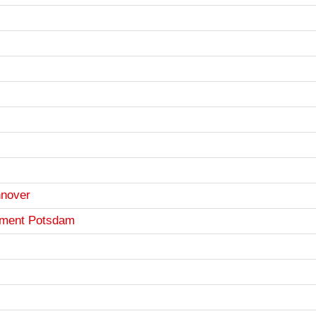
nnover
ement Potsdam