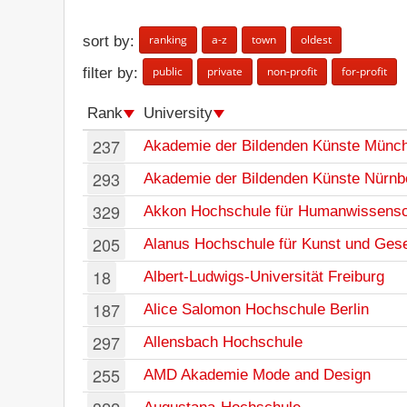
ranking
a-z
town
oldest
sort by:
public
private
non-profit
for-profit
filter by:
Rank
University
237
Akademie der Bildenden Künste Münc
293
Akademie der Bildenden Künste Nürnb
329
Akkon Hochschule für Humanwissensc
205
Alanus Hochschule für Kunst und Gese
18
Albert-Ludwigs-Universität Freiburg
187
Alice Salomon Hochschule Berlin
297
Allensbach Hochschule
255
AMD Akademie Mode and Design