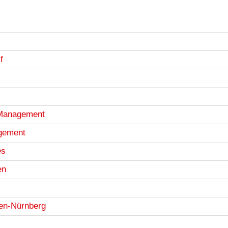
f
 Management
agement
es
en
gen-Nürnberg