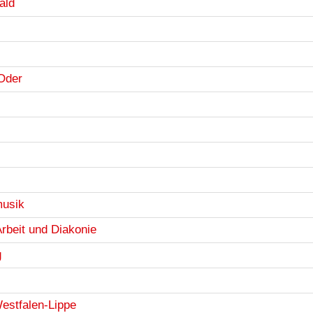
ald
-Oder
musik
rbeit und Diakonie
g
estfalen-Lippe