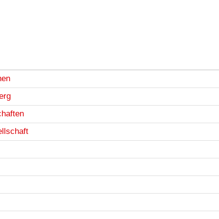
hen
erg
haften
llschaft