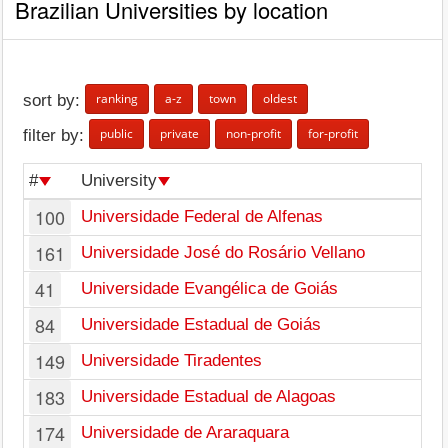
Brazilian Universities by location
ranking
a-z
town
oldest
sort by:
public
private
non-profit
for-profit
filter by:
#
University
100
Universidade Federal de Alfenas
161
Universidade José do Rosário Vellano
41
Universidade Evangélica de Goiás
84
Universidade Estadual de Goiás
149
Universidade Tiradentes
183
Universidade Estadual de Alagoas
174
Universidade de Araraquara