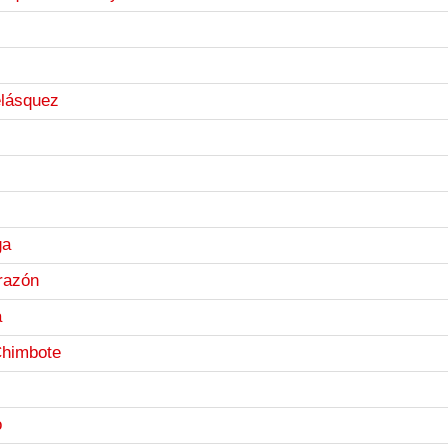
elásquez
ga
razón
a
Chimbote
o