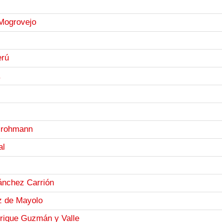
 Mogrovejo
erú
Grohmann
al
ánchez Carrión
z de Mayolo
rique Guzmán y Valle