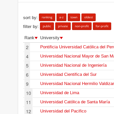
ranking
a-z
town
oldest
sort by:
public
private
non-profit
for-profit
filter by:
Rank
University
2
Pontificia Universidad Católica del Per
4
Universidad Nacional Mayor de San M
5
Universidad Nacional de Ingeniería
6
Universidad Cientifica del Sur
9
Universidad Nacional Hermilio Valdiza
10
Universidad de Lima
11
Universidad Católica de Santa María
12
Universidad del Pacifico