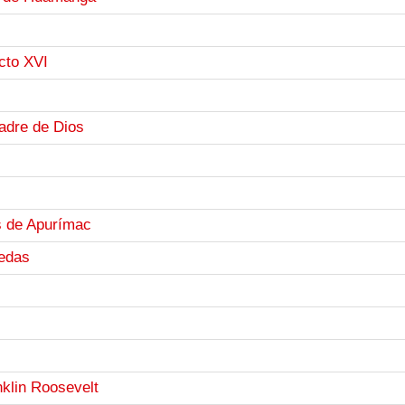
icto XVI
adre de Dios
s de Apurímac
uedas
klin Roosevelt