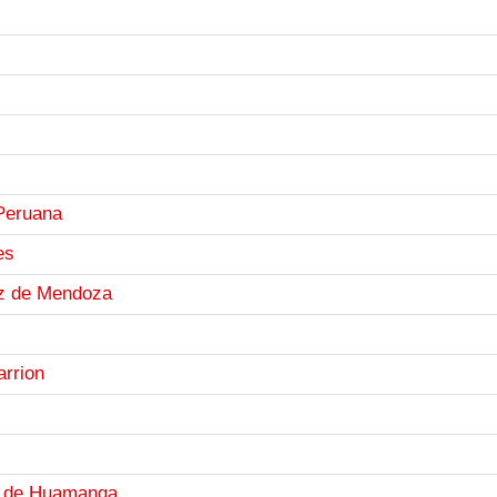
Peruana
es
ez de Mendoza
arrion
al de Huamanga