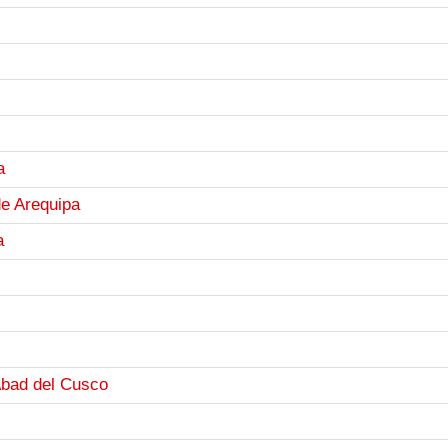
a
de Arequipa
a
Abad del Cusco