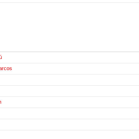
ú
arcos
n