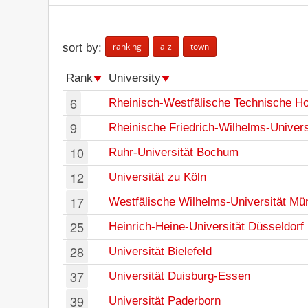
ranking
a-z
town
sort by:
Rank
University
6
Rheinisch-Westfälische Technische H
9
Rheinische Friedrich-Wilhelms-Univers
10
Ruhr-Universität Bochum
12
Universität zu Köln
17
Westfälische Wilhelms-Universität Mü
25
Heinrich-Heine-Universität Düsseldorf
28
Universität Bielefeld
37
Universität Duisburg-Essen
39
Universität Paderborn