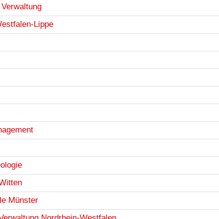
 Verwaltung
estfalen-Lippe
anagement
ologie
Witten
le Münster
e Verwaltung Nordrhein-Westfalen