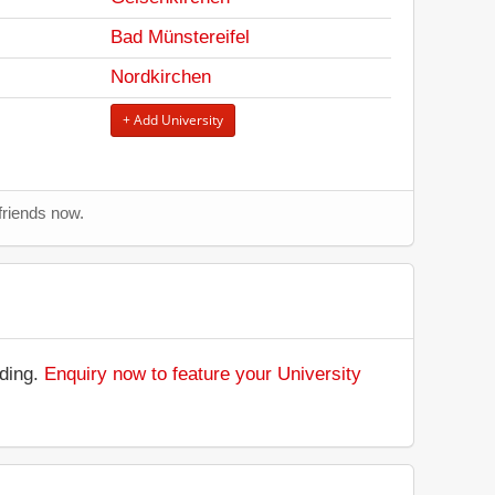
Bad Münstereifel
Nordkirchen
+ Add University
friends now.
nding.
Enquiry now to feature your University