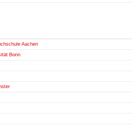
ochschule Aachen
ität Bonn
nster