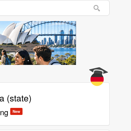
a (state)
ing
New