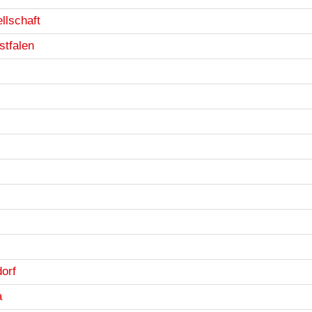
llschaft
stfalen
orf
a