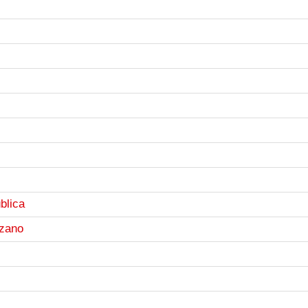
blica
ozano