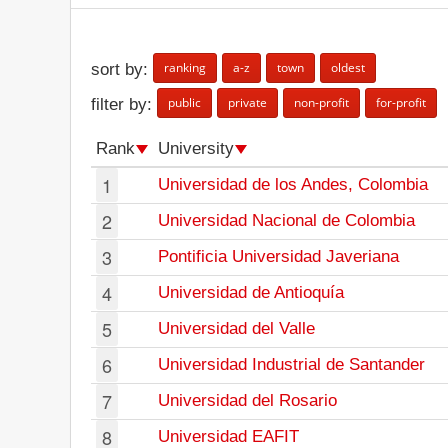
ranking
a-z
town
oldest
sort by:
public
private
non-profit
for-profit
filter by:
Rank
University
1
Universidad de los Andes, Colombia
2
Universidad Nacional de Colombia
3
Pontificia Universidad Javeriana
4
Universidad de Antioquía
5
Universidad del Valle
6
Universidad Industrial de Santander
7
Universidad del Rosario
8
Universidad EAFIT