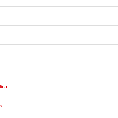
lica
os