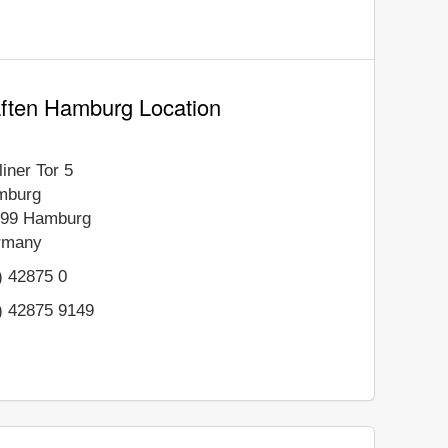
ften Hamburg Location
liner Tor 5
mburg
099
Hamburg
rmany
) 42875 0
) 42875 9149